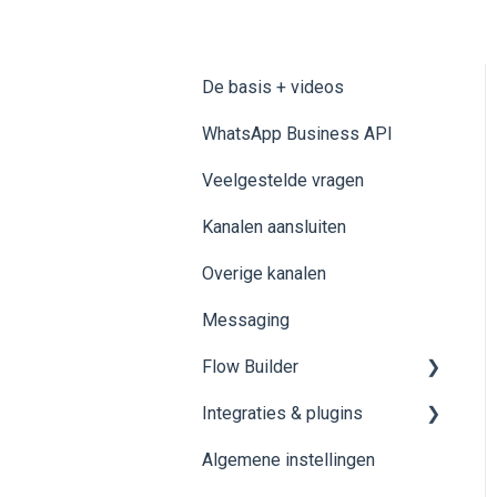
De basis + videos
WhatsApp Business API
Veelgestelde vragen
Kanalen aansluiten
Overige kanalen
Messaging
Flow Builder
Integraties & plugins
1.0 👨🏻‍💻 HOW TO
ACCESS THE
Algemene instellingen
HubSpot
FLOWBUILDER FROM
SAYSIMPLE