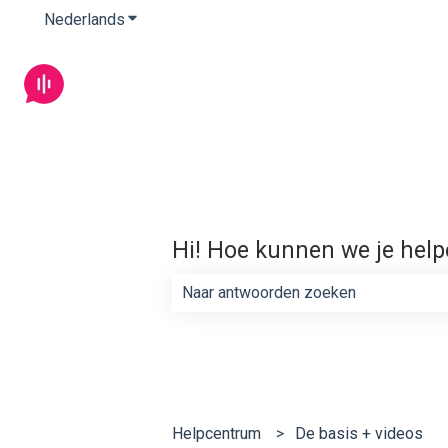
Nederlands
Submenu tonen voor vertalingen
Hi! Hoe kunnen we je hel
Er zijn geen suggesties want het zoe
Helpcentrum
De basis + videos